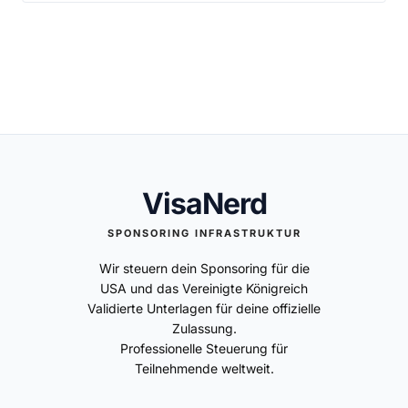
Nur wenn deine Gastfirma klein ist und ein Site
angerechnet und lässt sich durch Ersparnisse
Visit nötig wird, fällt eine separate Gebühr von
oder eine Bürgschaft ergänzen.
250 € an, die nicht im Sponsoringpreis enthalten
ist. Durchgeführt wird er von unseren
Partnersponsoren, heute meist digital per
Videoanruf. Bei größeren Gastgebern entfällt er
ganz.
VisaNerd
SPONSORING INFRASTRUKTUR
Wir steuern dein Sponsoring für die
USA und das Vereinigte Königreich
Validierte Unterlagen für deine offizielle
Zulassung.
Professionelle Steuerung für
Teilnehmende weltweit.