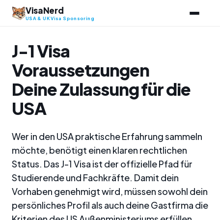
Zum
VisaNerd
Inhalt
USA & UK Visa Sponsoring
springen
J-1 Visa
Voraussetzungen
Deine Zulassung für die
USA
Wer in den USA praktische Erfahrung sammeln
möchte, benötigt einen klaren rechtlichen
Status. Das J-1 Visa ist der offizielle Pfad für
Studierende und Fachkräfte. Damit dein
Vorhaben genehmigt wird, müssen sowohl dein
persönliches Profil als auch deine Gastfirma die
Kriterien des US Außenministeriums erfüllen.