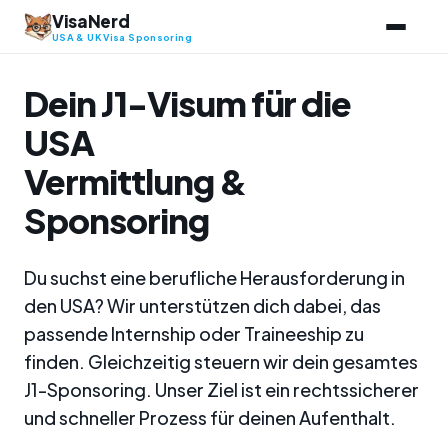
Zum
VisaNerd
Inhalt
USA & UK Visa Sponsoring
springen
Dein J1-Visum für die
USA
Vermittlung &
Sponsoring
Du suchst eine berufliche Herausforderung in
den USA? Wir unterstützen dich dabei, das
passende Internship oder Traineeship zu
finden. Gleichzeitig steuern wir dein gesamtes
J1-Sponsoring. Unser Ziel ist ein rechtssicherer
und schneller Prozess für deinen Aufenthalt.