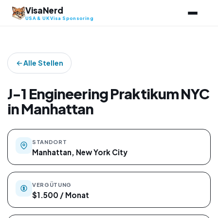
Zum
VisaNerd
Inhalt
USA & UK Visa Sponsoring
springen
Alle Stellen
J-1 Engineering Praktikum NYC
in Manhattan
STANDORT
Manhattan, New York City
VERGÜTUNG
$1.500 / Monat