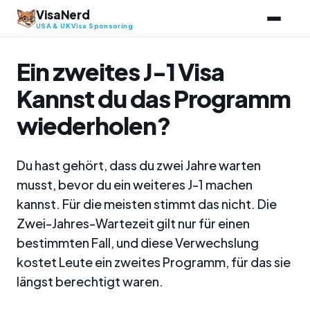
Zum
VisaNerd
Inhalt
USA & UK Visa Sponsoring
springen
Ein zweites J-1 Visa
Kannst du das Programm
wiederholen?
Du hast gehört, dass du zwei Jahre warten
musst, bevor du ein weiteres J-1 machen
kannst. Für die meisten stimmt das nicht. Die
Zwei-Jahres-Wartezeit gilt nur für einen
bestimmten Fall, und diese Verwechslung
kostet Leute ein zweites Programm, für das sie
längst berechtigt waren.